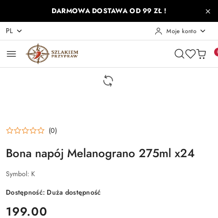
Przejdź do treści głównej
Przejdź do wyszukiwarki
Przejdź do moje konto
Przejdź do menu głównego
Przejdź do opisu produktu
Przejdź do stopki
DARMOWA DOSTAWA OD 99 ZŁ !
PL
Moje konto
(0)
Bona napój Melanograno 275ml x24
Symbol:
K
Dostępność:
Duża dostępność
cena:
199.00