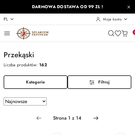
Przejdź do treści głównej
Przejdź do wyszukiwarki
Przejdź do moje konto
Przejdź do menu głównego
Przejdź do stopki
DARMOWA DOSTAWA OD 99 ZŁ !
PL
Moje konto
Przekąski
Liczba produktów:
162
Kategorie
Filtruj
Zastosowano sortowanie: Najnowsze.
Sortuj
według