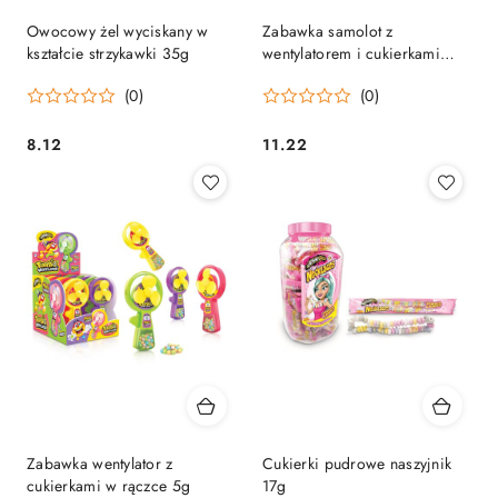
Owocowy żel wyciskany w
Zabawka samolot z
kształcie strzykawki 35g
wentylatorem i cukierkami
pudrowymi w rączce 8g
(0)
(0)
8.12
11.22
Cena:
Cena:
Zabawka wentylator z
Cukierki pudrowe naszyjnik
cukierkami w rączce 5g
17g