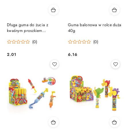
Długa guma do żucia z
Guma balonowa w rolce duża
kwaśnym proszkiem
40g
musującym 22g
(0)
(0)
2.01
6.16
Cena:
Cena: