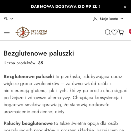
Przejdź do treści głównej
Przejdź do wyszukiwarki
Przejdź do moje konto
Przejdź do menu głównego
Przejdź do stopki
DARMOWA DOSTAWA OD 99 ZŁ !
PL
Moje konto
Bezglutenowe paluszki
Liczba produktów:
35
Bezglutenowe paluszki
to przekąska, zdobywająca coraz
większe grono zwolenników – zarówno wśród osób z
nietolerancją glutenu, jak i tych, którzy po prostu chcą sięgać
po lżejsze i zdrowsze alternatywy. Chrupiąca konsystencja i
bogactwo smaków sprawiają, że stanowią doskonałe
urozmaicenie codziennej diety.
Paluchy bezglutenowe
to także świetna opcja dla osób
poszukujących produktów o prostym składzie, bazującym na