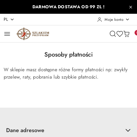
Przejdź do treści głównej
Przejdź do wyszukiwarki
Przejdź do moje konto
Przejdź do menu głównego
Przejdź do stopki
DARMOWA DOSTAWA OD 99 ZŁ !
PL
Moje konto
Sposoby płatności
W sklepie masz dostępne różne formy płatności np: zwykły
przelew, raty, pobrania lub szybkie płatności.
Dane adresowe