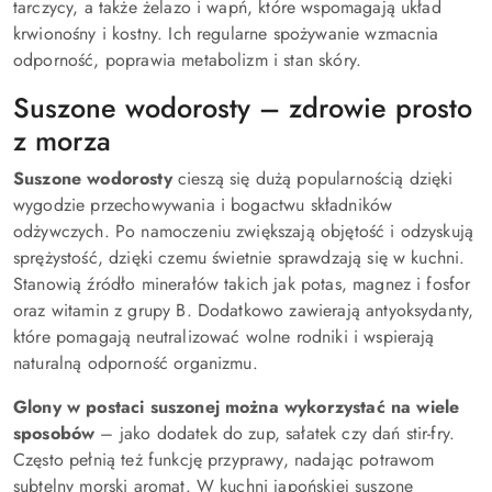
tarczycy, a także żelazo i wapń, które wspomagają układ
krwionośny i kostny. Ich regularne spożywanie wzmacnia
odporność, poprawia metabolizm i stan skóry.
Suszone wodorosty – zdrowie prosto
z morza
Suszone wodorosty
cieszą się dużą popularnością dzięki
wygodzie przechowywania i bogactwu składników
odżywczych. Po namoczeniu zwiększają objętość i odzyskują
sprężystość, dzięki czemu świetnie sprawdzają się w kuchni.
Stanowią źródło minerałów takich jak potas, magnez i fosfor
oraz witamin z grupy B. Dodatkowo zawierają antyoksydanty,
które pomagają neutralizować wolne rodniki i wspierają
naturalną odporność organizmu.
Glony w postaci suszonej można wykorzystać na wiele
sposobów
– jako dodatek do zup, sałatek czy dań stir-fry.
Często pełnią też funkcję przyprawy, nadając potrawom
subtelny morski aromat. W kuchni japońskiej suszone