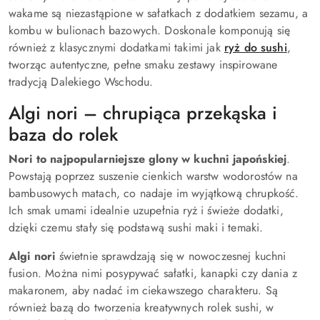
wakame są niezastąpione w sałatkach z dodatkiem sezamu, a
kombu w bulionach bazowych. Doskonale komponują się
również z klasycznymi dodatkami takimi jak
ryż do sushi
,
tworząc autentyczne, pełne smaku zestawy inspirowane
tradycją Dalekiego Wschodu.
Algi nori – chrupiąca przekąska i
baza do rolek
Nori to najpopularniejsze glony w kuchni japońskiej
.
Powstają poprzez suszenie cienkich warstw wodorostów na
bambusowych matach, co nadaje im wyjątkową chrupkość.
Ich smak umami idealnie uzupełnia ryż i świeże dodatki,
dzięki czemu stały się podstawą sushi maki i temaki.
Algi nori
świetnie sprawdzają się w nowoczesnej kuchni
fusion. Można nimi posypywać sałatki, kanapki czy dania z
makaronem, aby nadać im ciekawszego charakteru. Są
również bazą do tworzenia kreatywnych rolek sushi, w