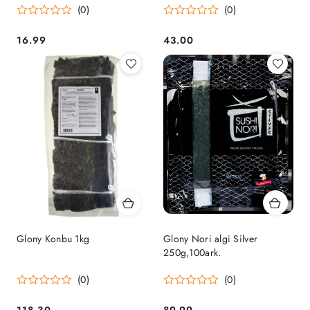
(0)
(0)
16.99
43.00
Cena:
Cena:
Glony Konbu 1kg
Glony Nori algi Silver
250g,100ark.
(0)
(0)
118.30
89.99