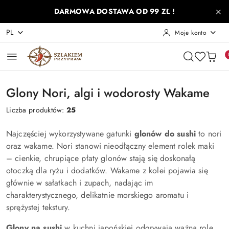
Przejdź do treści głównej
Przejdź do wyszukiwarki
Przejdź do moje konto
Przejdź do menu głównego
Przejdź do stopki
DARMOWA DOSTAWA OD 99 ZŁ !
PL
Moje konto
Glony Nori, algi i wodorosty Wakame
Liczba produktów:
25
Najczęściej wykorzystywane gatunki
glonów do sushi
to nori
oraz wakame. Nori stanowi nieodłączny element rolek maki
– cienkie, chrupiące płaty glonów stają się doskonałą
otoczką dla ryżu i dodatków. Wakame z kolei pojawia się
głównie w sałatkach i zupach, nadając im
charakterystycznego, delikatnie morskiego aromatu i
sprężystej tekstury.
Glony na sushi
w kuchni japońskiej odgrywają ważną rolę