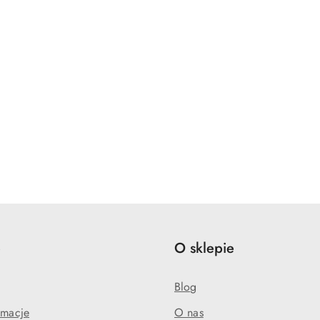
e
O sklepie
Blog
amacje
O nas