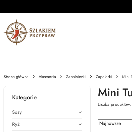
Przejdź do treści głównej
Przejdź do wyszukiwarki
Przejdź do moje konto
Przejdź do menu głównego
Przejdź do stopki
Strona główna
Akcesoria
Zapalniczki
Zapalarki
Mini 
Mini T
Kategorie
Liczba produktów
Sosy
Zastosowano
Sortuj
Ryż
według
sortowanie: