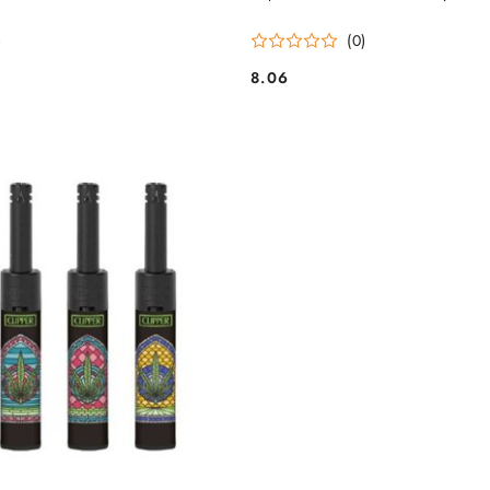
)
(0)
8.06
Cena: