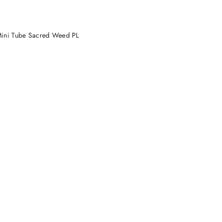
DUKT NIEDOSTĘPNY
Mini Tube Sacred Weed PL
)