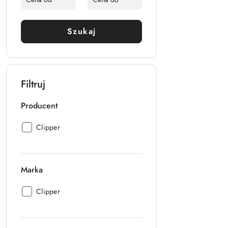
Szukaj
Filtruj
Producent
Producent:
Clipper
Marka
Marka:
Clipper