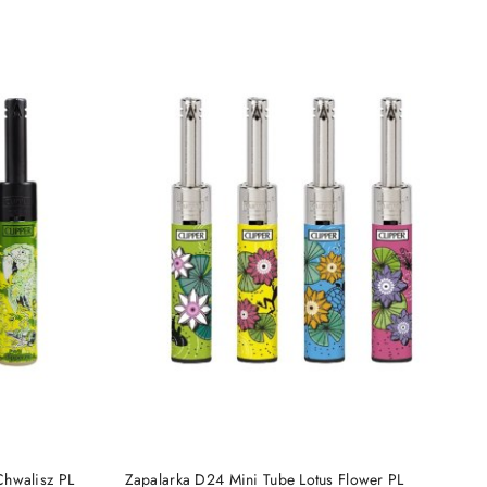
PRODUKT NIEDOSTĘPNY
hwalisz PL
Zapalarka D24 Mini Tube Lotus Flower PL