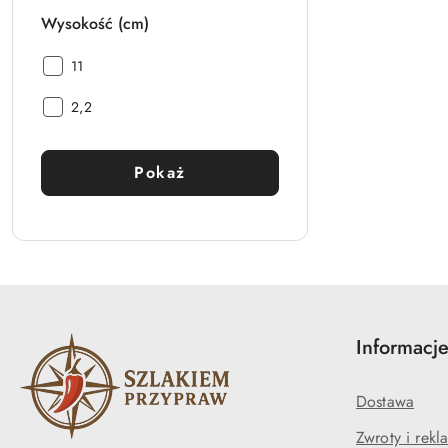
Wysokość (cm)
Wysokość
11
(cm):
Wysokość
2,2
(cm):
Pokaż
Informacj
Dostawa
Zwroty i rekl