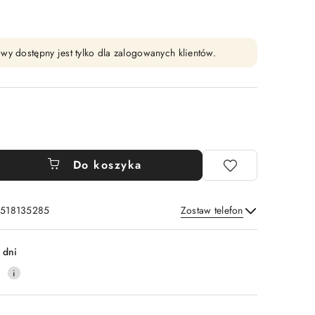
wy dostępny jest tylko dla zalogowanych klientów.
Do koszyka
: 518135285
Zostaw telefon
Wyślij
 dni
0