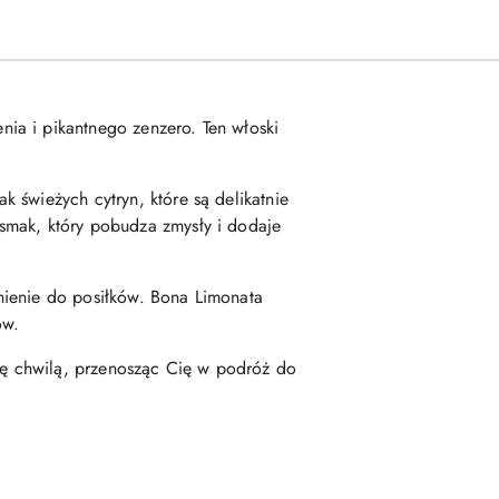
ia i pikantnego zenzero. Ten włoski
 świeżych cytryn, które są delikatnie
smak, który pobudza zmysły i dodaje
łnienie do posiłków. Bona Limonata
ów.
się chwilą, przenosząc Cię w podróż do