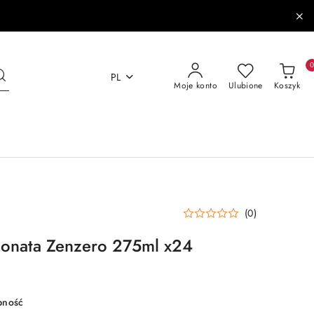
PL
Moje konto
Ulubione
Koszyk
(0)
monata Zenzero 275ml x24
pność