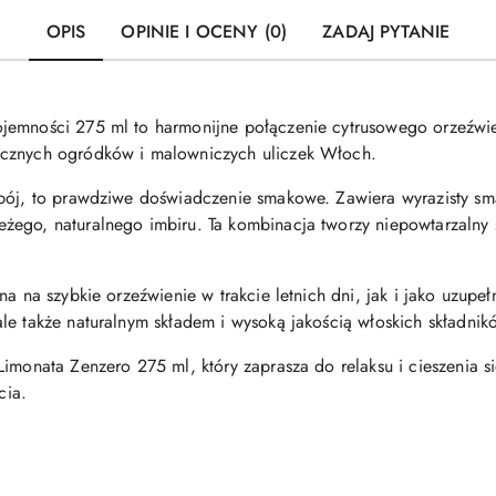
OPIS
OPINIE I OCENY (0)
ZADAJ PYTANIE
jemności 275 ml to harmonijne połączenie cytrusowego orzeźwien
ecznych ogródków i malowniczych uliczek Włoch.
pój, to prawdziwe doświadczenie smakowe. Zawiera wyrazisty smak
żego, naturalnego imbiru. Ta kombinacja tworzy niepowtarzalny 
na na szybkie orzeźwienie w trakcie letnich dni, jak i jako uzupe
le także naturalnym składem i wysoką jakością włoskich składnik
Limonata Zenzero 275 ml, który zaprasza do relaksu i cieszenia 
cia.