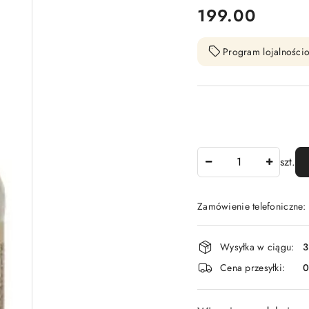
cena:
199.00
Program lojalnościo
Ilość
szt.
Zamówienie telefoniczne
Dostępność
Wysyłka w ciągu:
3
i
Cena przesyłki:
dostawa