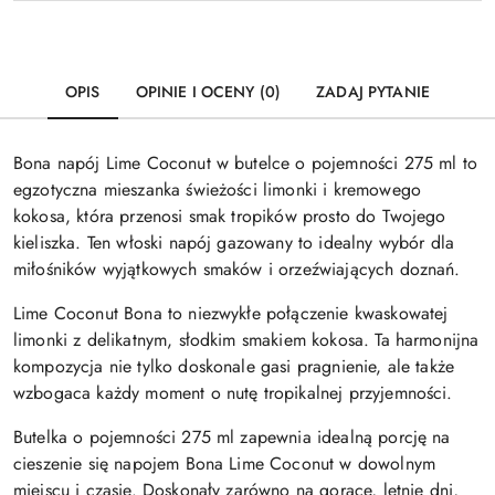
OPIS
OPINIE I OCENY (0)
ZADAJ PYTANIE
Bona napój Lime Coconut w butelce o pojemności 275 ml to
egzotyczna mieszanka świeżości limonki i kremowego
kokosa, która przenosi smak tropików prosto do Twojego
kieliszka. Ten włoski napój gazowany to idealny wybór dla
miłośników wyjątkowych smaków i orzeźwiających doznań.
Lime Coconut Bona to niezwykłe połączenie kwaskowatej
limonki z delikatnym, słodkim smakiem kokosa. Ta harmonijna
kompozycja nie tylko doskonale gasi pragnienie, ale także
wzbogaca każdy moment o nutę tropikalnej przyjemności.
Butelka o pojemności 275 ml zapewnia idealną porcję na
cieszenie się napojem Bona Lime Coconut w dowolnym
miejscu i czasie. Doskonały zarówno na gorące, letnie dni,