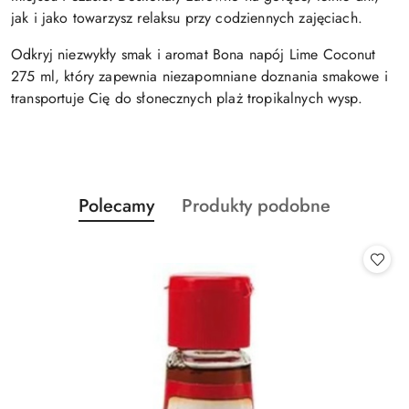
jak i jako towarzysz relaksu przy codziennych zajęciach.
Odkryj niezwykły smak i aromat Bona napój Lime Coconut
275 ml, który zapewnia niezapomniane doznania smakowe i
transportuje Cię do słonecznych plaż tropikalnych wysp.
Produkty
Produkty
Polecamy
Produkty podobne
Pomiń karuzelę produktów
o
o
statusie:
statusie: