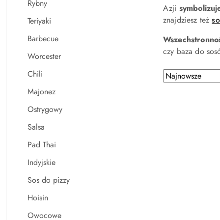
Rybny
Azji
symbolizu
znajdziesz też
so
Teriyaki
Barbecue
Wszechstronno
czy baza do sosó
Worcester
Chili
Zastosowano
Sortuj
według
sortowanie:
Majonez
Najnowsze.
Ostrygowy
Salsa
Pad Thai
Indyjskie
Sos do pizzy
Hoisin
Owocowe