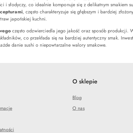
i i słodyczy, co idealnie komponuje się z delikatnym smakiem s
ecepturami
, często charakteryzuje się głębszym i bardziej zło
raw japońskiej kuchni.
owego
często odzwierciedla jego jakość oraz sposób produkcji. 
składników, co przekłada się na bardziej autentyczny smak. Inwe
ażde danie sushi o niepowtarzalne walory smakowe.
e
O sklepie
Blog
amacje
O nas
atności