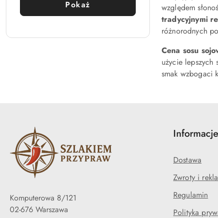
Pokaż
względem słonośc
tradycyjnymi r
różnorodnych pot
Cena sosu soj
użycie lepszych 
smak wzbogaci k
Informacj
Dostawa
Zwroty i rekl
Regulamin
Komputerowa 8/121
02-676 Warszawa
Polityka pryw