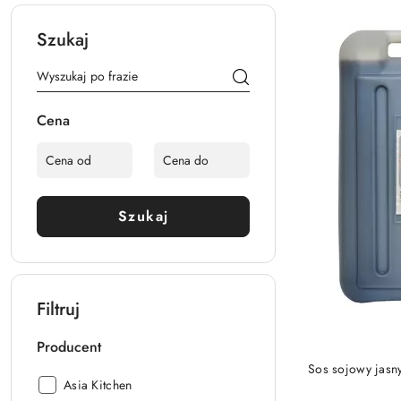
Szukaj
Cena
Szukaj
Filtruj
Producent
Sos sojowy jasn
Producent:
Asia Kitchen