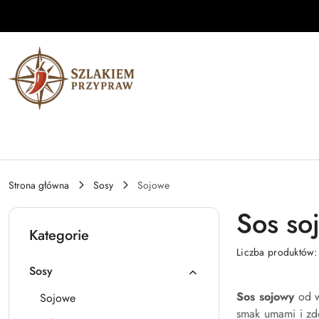
Przejdź do treści głównej
Przejdź do wyszukiwarki
Przejdź do moje konto
Przejdź do menu głównego
Przejdź do stopki
Strona główna
Sosy
Sojowe
Sos so
Kategorie
Liczba produktów
Sosy
Sos sojowy
od w
Sojowe
smak umami i zdo