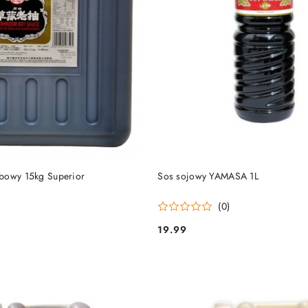
DO KOSZYKA
DO KOSZYKA
bowy 15kg Superior
Sos sojowy YAMASA 1L
)
(0)
19.99
Cena: