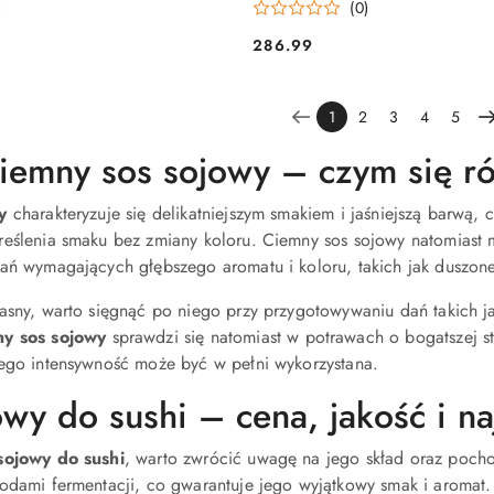
)
(0)
286.99
Cena:
1
2
3
4
5
 ciemny sos sojowy – czym się r
y
charakteryzuje się delikatniejszym smakiem i jaśniejszą barwą
eślenia smaku bez zmiany koloru. Ciemny sos sojowy natomiast m
ań wymagających głębszego aromatu i koloru, takich jak duszone
asny, warto sięgnąć po niego przy przygotowywaniu dań takich jak
y sos sojowy
sprawdzi się natomiast w potrawach o bogatszej st
jego intensywność może być w pełni wykorzystana.
owy do sushi – cena, jakość i n
sojowy do sushi
, warto zwrócić uwagę na jego skład oraz poch
todami fermentacji, co gwarantuje jego wyjątkowy smak i aromat