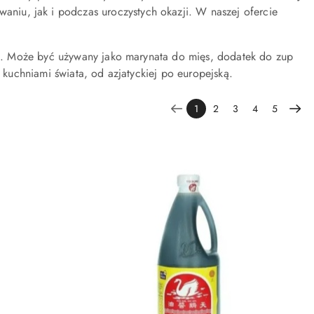
niu, jak i podczas uroczystych okazji. W naszej ofercie
ni. Może być używany jako marynata do mięs, dodatek do zup
uchniami świata, od azjatyckiej po europejską.
1
2
3
4
5