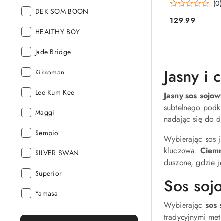
(0
Producent:
DEK SOM BOON
129.99
Cena:
Producent:
HEALTHY BOY
Producent:
Jade Bridge
Jasny i
Producent:
Kikkoman
Producent:
Lee Kum Kee
Jasny sos sojow
subtelnego podkr
Producent:
Maggi
nadając się do d
Producent:
Sempio
Wybierając sos j
kluczowa.
Ciemn
Producent:
SILVER SWAN
duszone, gdzie 
Producent:
Superior
Sos soj
Producent:
Yamasa
Wybierając
sos 
tradycyjnymi me