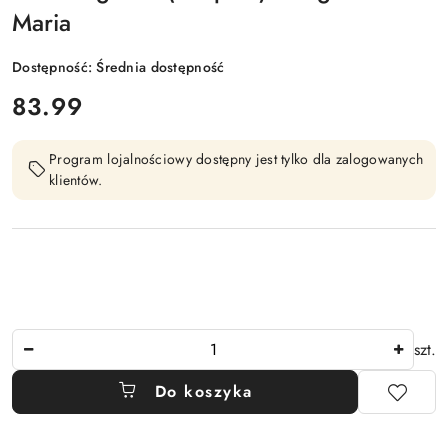
Maria
Dostępność:
Średnia dostępność
cena:
83.99
Program lojalnościowy dostępny jest tylko dla zalogowanych
klientów.
Ilość
szt.
Do koszyka