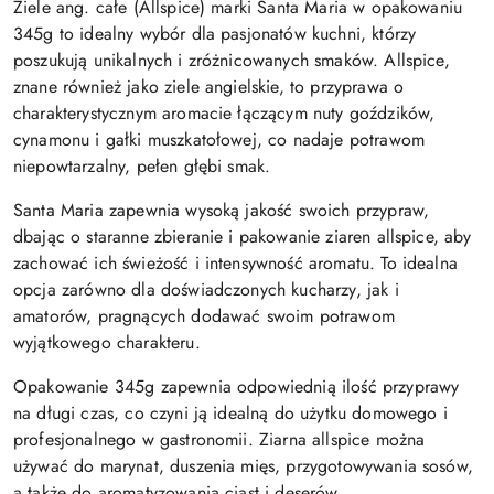
Ziele ang. całe (Allspice) marki Santa Maria w opakowaniu
345g to idealny wybór dla pasjonatów kuchni, którzy
poszukują unikalnych i zróżnicowanych smaków. Allspice,
znane również jako ziele angielskie, to przyprawa o
charakterystycznym aromacie łączącym nuty goździków,
cynamonu i gałki muszkatołowej, co nadaje potrawom
niepowtarzalny, pełen głębi smak.
Santa Maria zapewnia wysoką jakość swoich przypraw,
dbając o staranne zbieranie i pakowanie ziaren allspice, aby
zachować ich świeżość i intensywność aromatu. To idealna
opcja zarówno dla doświadczonych kucharzy, jak i
amatorów, pragnących dodawać swoim potrawom
wyjątkowego charakteru.
Opakowanie 345g zapewnia odpowiednią ilość przyprawy
na długi czas, co czyni ją idealną do użytku domowego i
profesjonalnego w gastronomii. Ziarna allspice można
używać do marynat, duszenia mięs, przygotowywania sosów,
a także do aromatyzowania ciast i deserów.