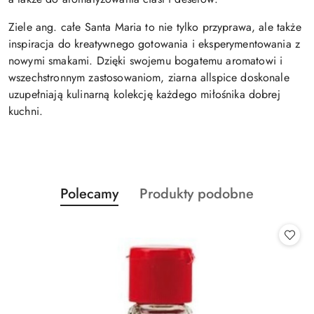
Ziele ang. całe Santa Maria to nie tylko przyprawa, ale także
inspiracja do kreatywnego gotowania i eksperymentowania z
nowymi smakami. Dzięki swojemu bogatemu aromatowi i
wszechstronnym zastosowaniom, ziarna allspice doskonale
uzupełniają kulinarną kolekcję każdego miłośnika dobrej
kuchni.
Produkty
Produkty
Polecamy
Produkty podobne
Pomiń karuzelę produktów
o
o
statusie:
statusie: