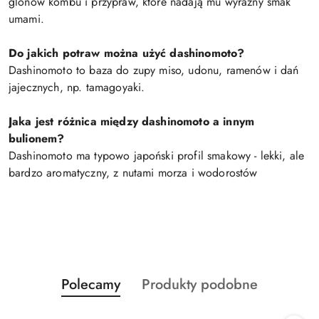
glonów kombu i przypraw, które nadają mu wyraźny smak
umami.
Do jakich potraw można użyć dashinomoto?
Dashinomoto to baza do zupy miso, udonu, ramenów i dań
jajecznych, np. tamagoyaki.
Jaka jest różnica między dashinomoto a innym
bulionem?
Dashinomoto ma typowo japoński profil smakowy - lekki, ale
bardzo aromatyczny, z nutami morza i wodorostów
Produkty
Produkty
Polecamy
Produkty podobne
Pomiń karuzelę produktów
o
o