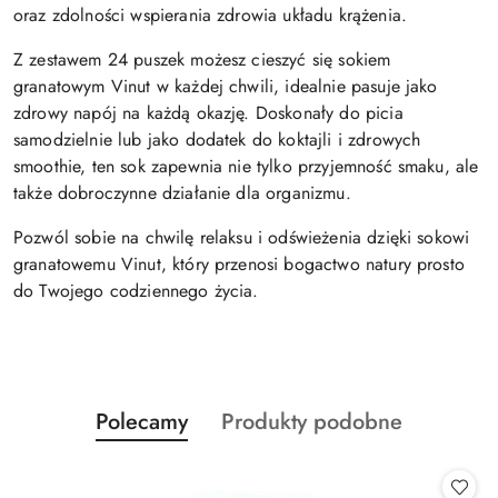
oraz zdolności wspierania zdrowia układu krążenia.
Z zestawem 24 puszek możesz cieszyć się sokiem
granatowym Vinut w każdej chwili, idealnie pasuje jako
zdrowy napój na każdą okazję. Doskonały do picia
samodzielnie lub jako dodatek do koktajli i zdrowych
smoothie, ten sok zapewnia nie tylko przyjemność smaku, ale
także dobroczynne działanie dla organizmu.
Pozwól sobie na chwilę relaksu i odświeżenia dzięki sokowi
granatowemu Vinut, który przenosi bogactwo natury prosto
do Twojego codziennego życia.
Produkty
Produkty
Polecamy
Produkty podobne
Pomiń karuzelę produktów
o
o
statusie:
statusie: