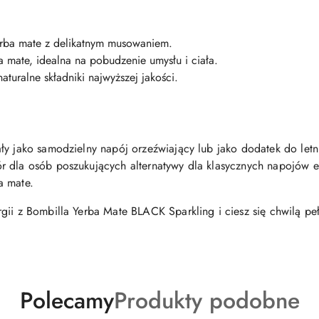
erba mate z delikatnym musowaniem.
a mate, idealna na pobudzenie umysłu i ciała.
turalne składniki najwyższej jakości.
y jako samodzielny napój orzeźwiający lub jako dodatek do letni
r dla osób poszukujących alternatywy dla klasycznych napojów e
a mate.
gii z Bombilla Yerba Mate BLACK Sparkling i ciesz się chwilą p
Produkty
Produkty
Polecamy
Produkty podobne