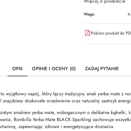
Więcej o produkcie
Waga:
4
Pobierz produkt do P
OPIS
OPINIE I OCENY (0)
ZADAJ PYTANIE
 to wyjątkowy napój, który łączy tradycyjny smak yerba mate z
znajdziesz doskonałe orzeźwienie oraz naturalny zastrzyk energii
zistym smakiem yerba mate, wzbogaconym o delikatne bąbelki, kt
wania, Bombilla Yerba Mate BLACK Sparkling zachowuje wszystkie
 witaminy, zapewniając zdrowe i energetyzujące doznania.