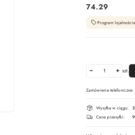
cena:
74.29
Program lojalnościo
Ilość
szt.
Zamówienie telefoniczne
Dostępność
Wysyłka w ciągu:
3
i
Cena przesyłki:
9
dostawa