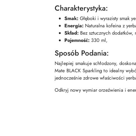
Charakterystyka:
Smak:
Głęboki i wyrazisty smak y
Energia:
Naturalna kofeina z yerb
Skład:
Bez sztucznych dodatków, na
Pojemność:
330 ml,
Sposób Podania:
Najlepiej smakuje schłodzony, doskonał
Mate BLACK Sparkling to idealny wybó
jednocześnie zdrowe właściwości yerb
Odkryj nowy wymiar orzeźwienia i ener
Pomiń karuzelę produktów