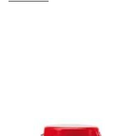
o
o
statusie:
statusie: