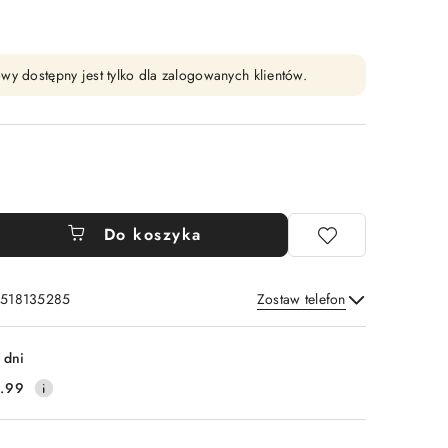
wy dostępny jest tylko dla zalogowanych klientów.
Do koszyka
: 518135285
Zostaw telefon
Wyślij
 dni
.99