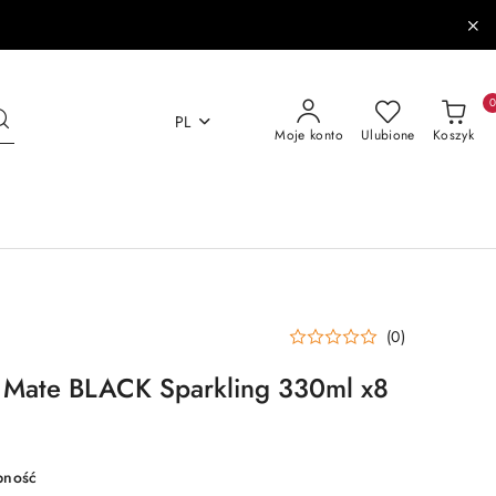
PL
Moje konto
Ulubione
Koszyk
(0)
a Mate BLACK Sparkling 330ml x8
pność