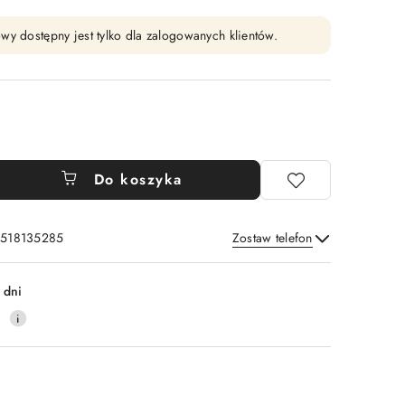
wy dostępny jest tylko dla zalogowanych klientów.
Do koszyka
: 518135285
Zostaw telefon
Wyślij
 dni
0