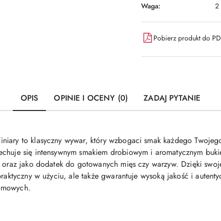
Waga:
2
Pobierz produkt do P
OPIS
OPINIE I OCENY (0)
ZADAJ PYTANIE
niary to klasyczny wywar, który wzbogaci smak każdego Twojeg
echuje się intensywnym smakiem drobiowym i aromatycznym bukie
o oraz jako dodatek do gotowanych mięs czy warzyw. Dzięki swoje
praktyczny w użyciu, ale także gwarantuje wysoką jakość i autent
domowych.