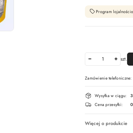
Program lojalnościo
Ilość
szt.
Zamówienie telefoniczne
Dostępność
Wysyłka w ciągu:
3
i
Cena przesyłki:
dostawa
Więcej o produkcie