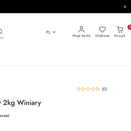
PL
Moje konto
Ulubione
Koszyk
(0)
y 2kg Winiary
pność