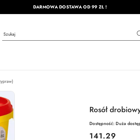
DARMOWA DOSTAWA OD 99 ZŁ !
rzypraw)
Rosół drobiow
Dostępność:
Duża dostę
cena:
141.29