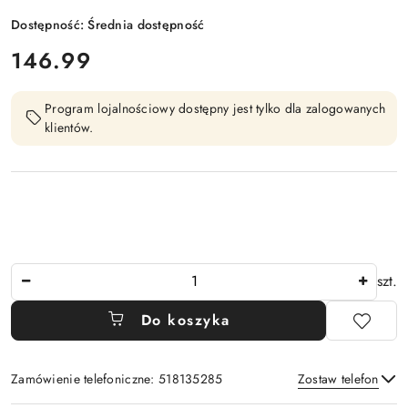
Dostępność:
Średnia dostępność
cena:
146.99
Program lojalnościowy dostępny jest tylko dla zalogowanych
klientów.
Ilość
szt.
Do koszyka
Zamówienie telefoniczne: 518135285
Zostaw telefon