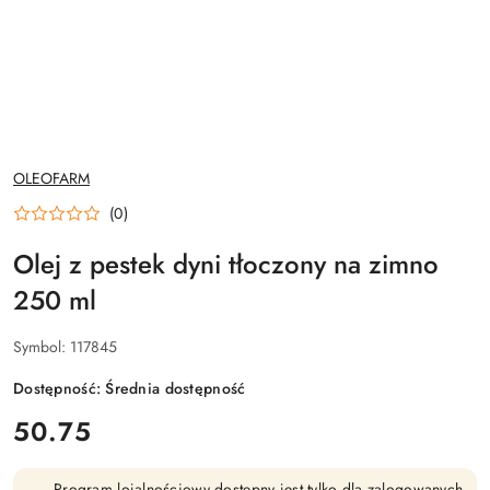
NAZWA
OLEOFARM
PRODUCENTA:
(0)
Olej z pestek dyni tłoczony na zimno
250 ml
Symbol:
117845
Dostępność:
Średnia dostępność
cena:
50.75
Program lojalnościowy dostępny jest tylko dla zalogowanych