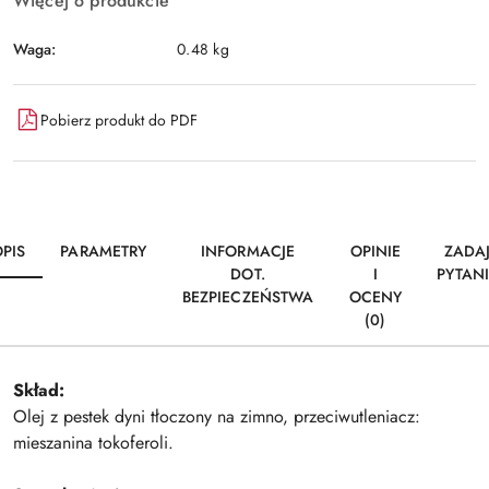
Więcej o produkcie
Waga:
0.48 kg
Pobierz produkt do PDF
PIS
PARAMETRY
INFORMACJE
OPINIE
ZADA
DOT.
I
PYTAN
BEZPIECZEŃSTWA
OCENY
(0)
Skład:
Olej z pestek dyni tłoczony na zimno, przeciwutleniacz:
mieszanina tokoferoli.