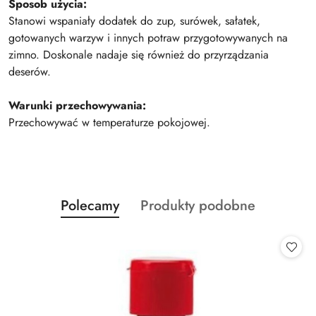
Sposob użycia:
Stanowi wspaniały dodatek do zup, surówek, sałatek,
gotowanych warzyw i innych potraw przygotowywanych na
zimno. Doskonale nadaje się również do przyrządzania
deserów.
Warunki przechowywania:
Przechowywać w temperaturze pokojowej.
Produkty
Produkty
Polecamy
Produkty podobne
Pomiń karuzelę produktów
o
o
statusie:
statusie: