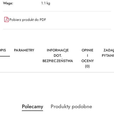
Waga:
1.1 kg
Pobierz produkt do PDF
PIS
PARAMETRY
INFORMACJE
OPINIE
ZADA
DOT.
I
PYTAN
BEZPIECZEŃSTWA
OCENY
(0)
Produkty
Produkty
Polecamy
Produkty podobne
Pomiń karuzelę produktów
o
o