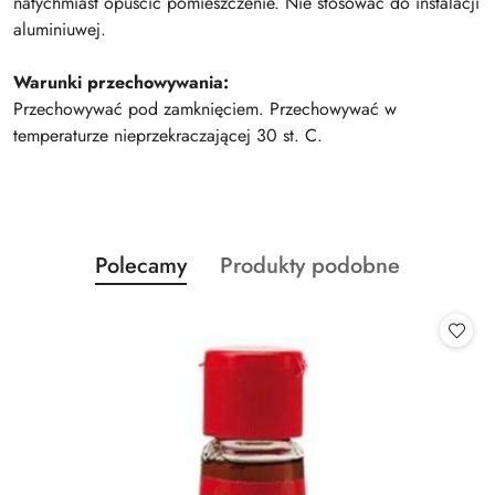
natychmiast opuścić pomieszczenie. Nie stosować do instalacji
aluminiuwej.
Warunki przechowywania:
Przechowywać pod zamknięciem. Przechowywać w
temperaturze nieprzekraczającej 30 st. C.
Produkty
Produkty
Polecamy
Produkty podobne
Pomiń karuzelę produktów
o
o
statusie:
statusie: