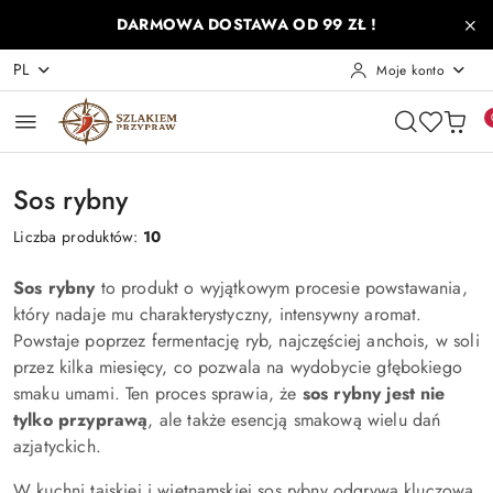
Przejdź do treści głównej
Przejdź do wyszukiwarki
Przejdź do moje konto
Przejdź do menu głównego
Przejdź do stopki
DARMOWA DOSTAWA OD 99 ZŁ !
PL
Moje konto
Sos rybny
Liczba produktów:
10
Sos rybny
to produkt o wyjątkowym procesie powstawania,
który nadaje mu charakterystyczny, intensywny aromat.
Powstaje poprzez fermentację ryb, najczęściej anchois, w soli
przez kilka miesięcy, co pozwala na wydobycie głębokiego
smaku umami. Ten proces sprawia, że
sos rybny jest nie
tylko przyprawą
, ale także esencją smakową wielu dań
azjatyckich.
W kuchni tajskiej i wietnamskiej sos rybny odgrywa kluczową