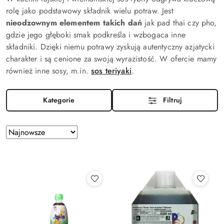
rolę jako podstawowy składnik wielu potraw. Jest
nieodzownym elementem takich dań
jak pad thai czy pho,
gdzie jego głęboki smak podkreśla i wzbogaca inne
składniki. Dzięki niemu potrawy zyskują autentyczny azjatycki
charakter i są cenione za swoją wyrazistość. W ofercie mamy
również inne sosy, m.in.
sos teriyaki
.
Kategorie
Filtruj
Zastosowano
Sortuj
według
sortowanie:
Najnowsze.