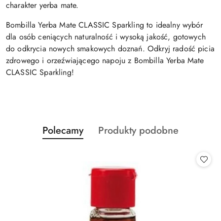
charakter yerba mate.
Bombilla Yerba Mate CLASSIC Sparkling to idealny wybór
dla osób ceniących naturalność i wysoką jakość, gotowych
do odkrycia nowych smakowych doznań. Odkryj radość picia
zdrowego i orzeźwiającego napoju z Bombilla Yerba Mate
CLASSIC Sparkling!
Produkty
Produkty
Polecamy
Produkty podobne
Pomiń karuzelę produktów
o
o
statusie:
statusie: