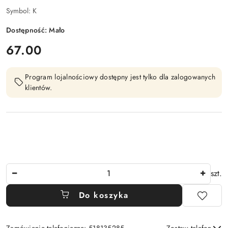
Symbol:
K
Dostępność:
Mało
cena:
67.00
Program lojalnościowy dostępny jest tylko dla zalogowanych
klientów.
Ilość
szt.
Do koszyka
Zamówienie telefoniczne: 518135285
Zostaw telefon