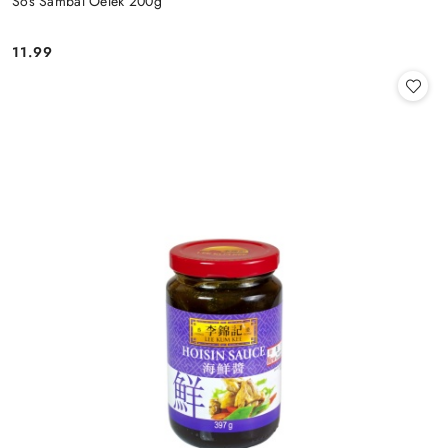
Sos Sambal Oelek 200g
11.99
Cena: