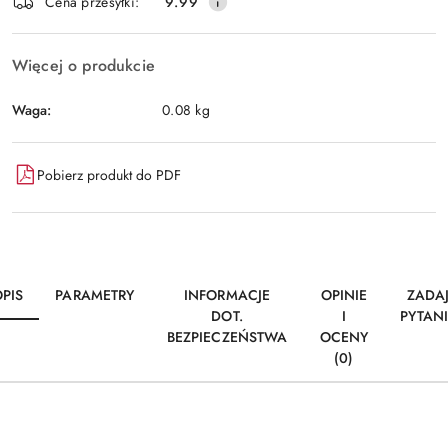
Wyślij
Cena przesyłki:
9.99
dostawa
Więcej o produkcie
Waga:
0.08 kg
Pobierz produkt do PDF
PIS
PARAMETRY
INFORMACJE
OPINIE
ZADA
DOT.
I
PYTAN
BEZPIECZEŃSTWA
OCENY
(0)