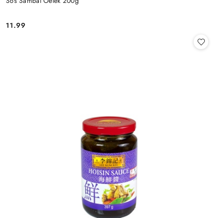
Sos Sambal Oelek 200g
11.99
Cena: