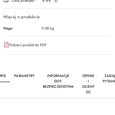
Wyślij
Cena przesyłki:
9.99
dostawa
Więcej o produkcie
Waga:
0.08 kg
Pobierz produkt do PDF
PIS
PARAMETRY
INFORMACJE
OPINIE
ZADA
DOT.
I
PYTAN
BEZPIECZEŃSTWA
OCENY
(0)