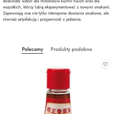
doskonały wybór dla miłośników kuchni fusion oraz dla
wszystkich, którzy lubią eksperymentować z nowymi smakami.
Zapewniają one nie tylko intensywne doznania smakowe, ale
również satysfakcję i przyjemność z jedzenia.
Produkty
Produkty
Polecamy
Produkty podobne
Pomiń karuzelę produktów
o
o
statusie:
statusie: