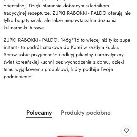
orientalnej. Dzięki starannie dobranym składnikom i
tradycyjnej recepturze, ZUPKI RABOKKI - PALDO oferują nie
tylko bogaty smak, ale także niepowtarzalne doznania
kulinarno-kulturowe.
ZUPKI RABOKKI - PALDO, 145g*16 to więcej niż tylko zupa
instant - to podróż smakowa do Korei w każdym kubku.
Spraw sobie przyjemność i odkryj pikantny i aromatyczny
świat koreańskiej kuchni bez wychodzenia z domu, dzięki
temu wyjątkowemu produktowi, który podbije Twoje
podniebienie!
Produkty
Produkty
Polecamy
Produkty podobne
Pomiń karuzelę produktów
o
o
statusie:
statusie: