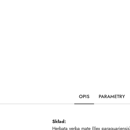
OPIS
PARAMETRY
Skład:
Herbata yerba mate (Ilex paraguariensi