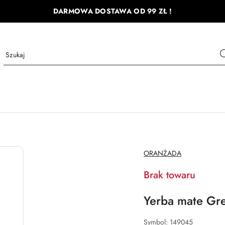
DARMOWA DOSTAWA OD 99 ZŁ !
NAZWA
ORANŻADA
PRODUCENTA:
Brak towaru
Yerba mate Gr
Symbol:
149045