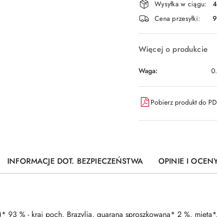
Wysyłka w ciągu:
4
i
Cena przesyłki:
9
dostawa
Więcej o produkcie
Waga:
0
Pobierz produkt do P
INFORMACJE DOT. BEZPIECZEŃSTWA
OPINIE I OCENY
s)* 93 % - kraj poch. Brazylia, guarana sproszkowana* 2 %, mięta*