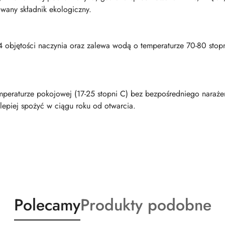
owany składnik ekologiczny.
/4 objętości naczynia oraz zalewa wodą o temperaturze 70-80 stop
eraturze pokojowej (17-25 stopni C) bez bezpośredniego narażen
lepiej spożyć w ciągu roku od otwarcia.
Produkty
Produkty
Polecamy
Produkty podobne