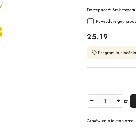
Dostępność:
Brak towaru
Powiadom gdy produk
cena:
25.19
Program lojalnościo
Ilość
szt.
Zamówienie telefoniczne
Dostępność