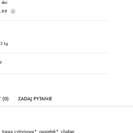
 dni
.99
.2 kg
DF
 (0)
ZADAJ PYTANIE
, trawa cytrynowa*, nagietek*, chaber