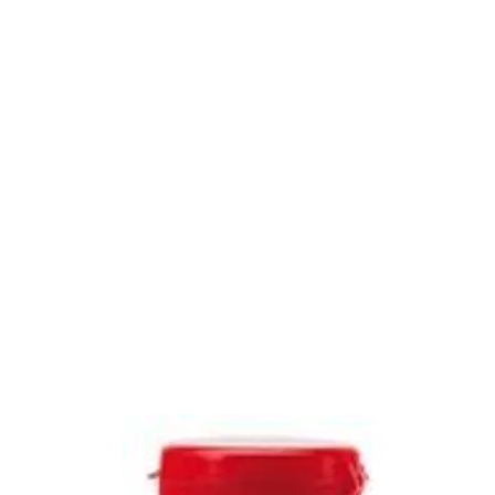
o
o
statusie:
statusie: