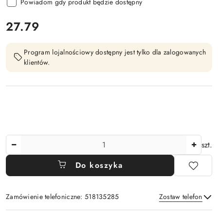
Powiadom gdy produkt będzie dostępny
cena:
27.79
Program lojalnościowy dostępny jest tylko dla zalogowanych
klientów.
Ilość
szt.
Do koszyka
Zamówienie telefoniczne: 518135285
Zostaw telefon
Dostępność