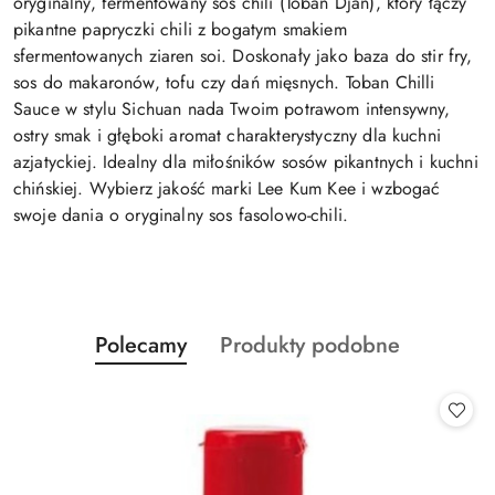
oryginalny, fermentowany sos chili (Toban Djan), który łączy
pikantne papryczki chili z bogatym smakiem
sfermentowanych ziaren soi. Doskonały jako baza do stir fry,
sos do makaronów, tofu czy dań mięsnych. Toban Chilli
Sauce w stylu Sichuan nada Twoim potrawom intensywny,
ostry smak i głęboki aromat charakterystyczny dla kuchni
azjatyckiej. Idealny dla miłośników sosów pikantnych i kuchni
chińskiej. Wybierz jakość marki Lee Kum Kee i wzbogać
swoje dania o oryginalny sos fasolowo-chili.
Produkty
Produkty
Polecamy
Produkty podobne
Pomiń karuzelę produktów
o
o
statusie:
statusie: