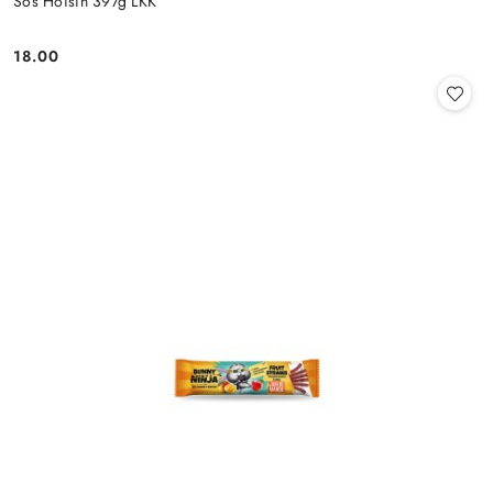
Sos Hoisin 397g LKK
18.00
Cena: