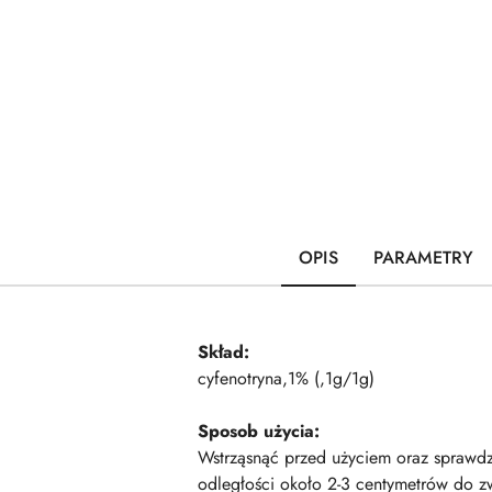
OPIS
PARAMETRY
Skład:
cyfenotryna,1% (,1g/1g)
Sposob użycia:
Wstrząsnąć przed użyciem oraz sprawdzi
odległości około 2-3 centymetrów do z