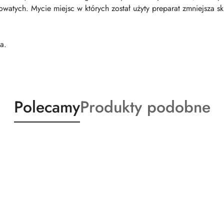
tych. Mycie miejsc w których został użyty preparat zmniejsza sk
a.
Produkty
Produkty
Polecamy
Produkty podobne
o
o
statusie:
statusie: