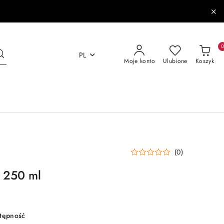
PL
Moje konto
Ulubione
Koszyk
(0)
i 250 ml
stępność