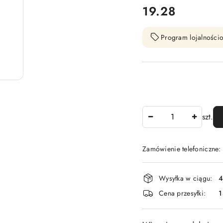
cena:
19.28
Program lojalnościo
Ilość
szt.
Zamówienie telefoniczne
Dostępność
Wysyłka w ciągu:
4
i
Cena przesyłki:
1
dostawa