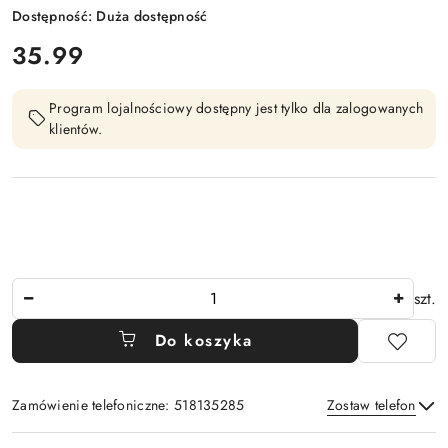
Dostępność:
Duża dostępność
cena:
35.99
Program lojalnościowy dostępny jest tylko dla zalogowanych
klientów.
Ilość
szt.
Do koszyka
Zamówienie telefoniczne: 518135285
Zostaw telefon
Dostępność