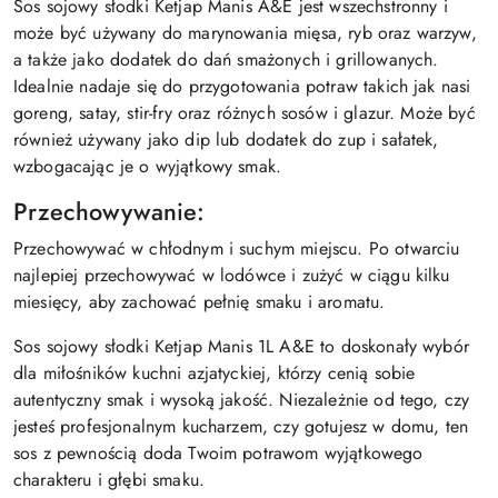
Sos sojowy słodki Ketjap Manis A&E jest wszechstronny i
może być używany do marynowania mięsa, ryb oraz warzyw,
a także jako dodatek do dań smażonych i grillowanych.
Idealnie nadaje się do przygotowania potraw takich jak nasi
goreng, satay, stir-fry oraz różnych sosów i glazur. Może być
również używany jako dip lub dodatek do zup i sałatek,
wzbogacając je o wyjątkowy smak.
Przechowywanie:
Przechowywać w chłodnym i suchym miejscu. Po otwarciu
najlepiej przechowywać w lodówce i zużyć w ciągu kilku
miesięcy, aby zachować pełnię smaku i aromatu.
Sos sojowy słodki Ketjap Manis 1L A&E to doskonały wybór
dla miłośników kuchni azjatyckiej, którzy cenią sobie
autentyczny smak i wysoką jakość. Niezależnie od tego, czy
jesteś profesjonalnym kucharzem, czy gotujesz w domu, ten
sos z pewnością doda Twoim potrawom wyjątkowego
charakteru i głębi smaku.