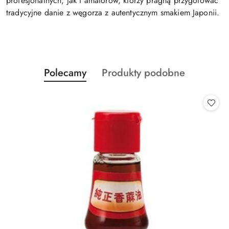
profesjonalnych, jak i amatorów, którzy pragną przygotować
tradycyjne danie z węgorza z autentycznym smakiem Japonii.
Produkty
Produkty
Polecamy
Produkty podobne
Pomiń karuzelę produktów
o
o
statusie:
statusie: