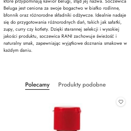
które przypominają kawior belugi, stąd jej nazwa. Soczewica
Beluga jest ceniona za swoje bogactwo w białko roślinne,
błonnik oraz różnorodne składniki odżywcze. Idealnie nadaje
się do przygotowania różnorodnych dań, takich jak sałatki,
zupy, curry czy kotlety. Dzięki starannej selekcji i wysokiej
jakości produktu, soczewica RANI zachowuje świeżość i
naturalny smak, zapewniając wyjątkowe doznania smakowe w
każdym daniu.
Produkty
Produkty
Polecamy
Produkty podobne
Pomiń karuzelę produktów
o
o
statusie:
statusie: