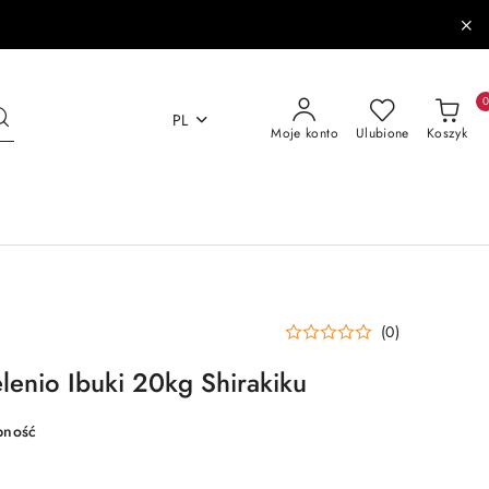
PL
Moje konto
Ulubione
Koszyk
(0)
elenio Ibuki 20kg Shirakiku
pność