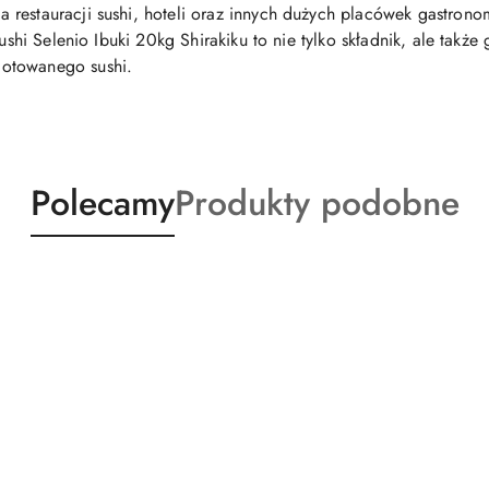
restauracji sushi, hoteli oraz innych dużych placówek gastrono
 sushi Selenio Ibuki 20kg Shirakiku to nie tylko składnik, ale ta
otowanego sushi.
Produkty
Produkty
Polecamy
Produkty podobne
o
o
statusie:
statusie: