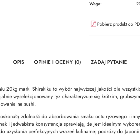
Waga:
2
Pobierz produkt do P
OPIS
OPINIE I OCENY (0)
ZADAJ PYTANIE
iu 20kg marki Shirakiku to wybór najwyższej jakości dla wszystk
jalnie wyselekcjonowany ryż charakteryzuje się krótkim, grubszy
rmowania na sushi.
 doskonałą zdolność do absorbowania smaku octu ryżowego i inny
 smak i jedwabista konsystencja sprawiają, że jest idealnym wybor
o uzyskania perfekcyjnych wrażeń kulinarnej podróży do Japonii