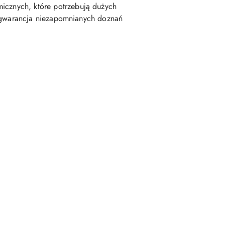
micznych, które potrzebują dużych
kże gwarancja niezapomnianych doznań