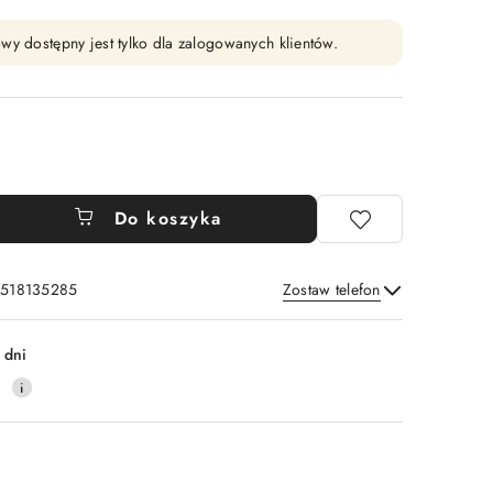
wy dostępny jest tylko dla zalogowanych klientów.
Do koszyka
: 518135285
Zostaw telefon
Wyślij
 dni
0