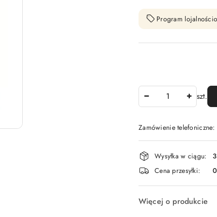
Program lojalnościo
Ilość
szt.
Zamówienie telefoniczne
Dostępność
Wysyłka w ciągu:
3
i
Cena przesyłki:
dostawa
Więcej o produkcie