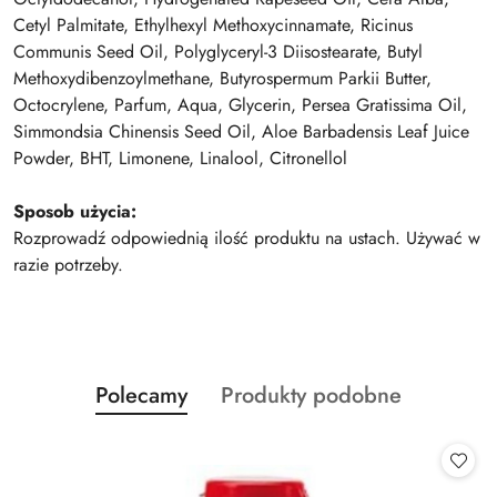
Cetyl Palmitate, Ethylhexyl Methoxycinnamate, Ricinus
Communis Seed Oil, Polyglyceryl-3 Diisostearate, Butyl
Methoxydibenzoylmethane, Butyrospermum Parkii Butter,
Octocrylene, Parfum, Aqua, Glycerin, Persea Gratissima Oil,
Simmondsia Chinensis Seed Oil, Aloe Barbadensis Leaf Juice
Powder, BHT, Limonene, Linalool, Citronellol
Sposob użycia:
Rozprowadź odpowiednią ilość produktu na ustach. Używać w
razie potrzeby.
Produkty
Produkty
Polecamy
Produkty podobne
Pomiń karuzelę produktów
o
o
statusie:
statusie: