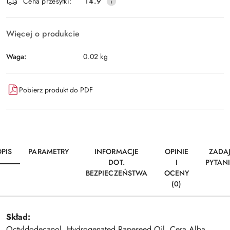
Wyślij
Cena przesyłki:
14.9
dostawa
Więcej o produkcie
Waga:
0.02 kg
Pobierz produkt do PDF
PIS
PARAMETRY
INFORMACJE
OPINIE
ZADA
DOT.
I
PYTAN
BEZPIECZEŃSTWA
OCENY
(0)
Skład:
Octyldodecanol, Hydrogenated Rapeseed Oil, Cera Alba,