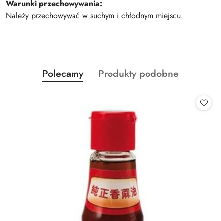
Warunki przechowywania:
Należy przechowywać w suchym i chłodnym miejscu.
Produkty
Produkty
Polecamy
Produkty podobne
Pomiń karuzelę produktów
o
o
statusie:
statusie: