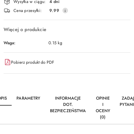
Wysyłka w ciągu:
4 dni
i
Wyślij
Cena przesyłki:
9.99
dostawa
Więcej o produkcie
Waga:
0.15 kg
Pobierz produkt do PDF
PIS
PARAMETRY
INFORMACJE
OPINIE
ZADA
DOT.
I
PYTAN
BEZPIECZEŃSTWA
OCENY
(0)