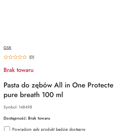
NAZWA
GSK
PRODUCENTA:
(0)
Brak towaru
Pasta do zębów All in One Protecte
pure breath 100 ml
Symbol:
148498
Dostępność:
Brak towaru
Powiadom gdy produkt będzie dostępny