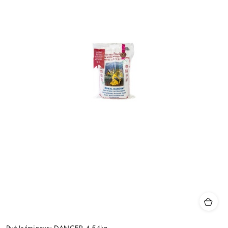
Ryż Jaśminowy DANCER 4,54kg