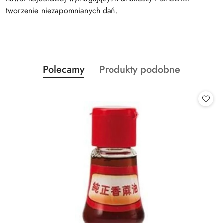
tworzenie niezapomnianych dań.
Produkty
Produkty
Polecamy
Produkty podobne
Pomiń karuzelę produktów
o
o
statusie:
statusie: