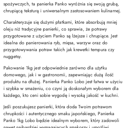
spożywczych, ta panierka Panko wyróżnia się swoją grubą,
chrupiącą teksturą i uniwersalnym zastosowaniem kulinarnej.
Charakteryzuje się dużymi płatkami, które absorbują mniej
oleju niż tradycyjne panierki, co sprawia, że potrawy
przygotowane z użyciem Panko są lżejsze i chrupiące. Jest
idealna do panierowania ryb, mięsa, warzyw oraz do
przygotowywania potraw takich jak krewetki tempura czy
nuggetsy.
Pakowanie 1kg jest odpowiednie zarówno dla użytku
domowego, jak i w gastronomii, zapewniając dużą ilość
produktu na dłużej. Panierka Panko Lobo jest łatwa w użyciu
i szybka w smażeniu, co czyni ją doskonałym wyborem dla
każdego, kto ceni sobie wygodę i wysoką jakość w kuchni.
Jeśli poszukujesz panierki, która doda Twoim potrawom
chrupkości i autentycznego smaku japońskiego, Panierka
Panko 1kg Lobo będzie idealnym wyborem, który zadowoli
nawet najbardziej wymagających smakoszy i umożliwi