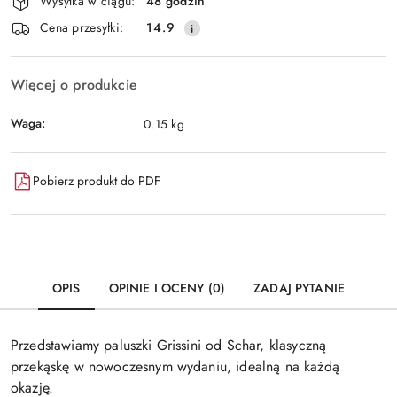
Wysyłka w ciągu:
48 godzin
i
Wyślij
Cena przesyłki:
14.9
dostawa
Więcej o produkcie
Waga:
0.15 kg
Pobierz produkt do PDF
OPIS
OPINIE I OCENY (0)
ZADAJ PYTANIE
Przedstawiamy paluszki Grissini od Schar, klasyczną
przekąskę w nowoczesnym wydaniu, idealną na każdą
okazję.