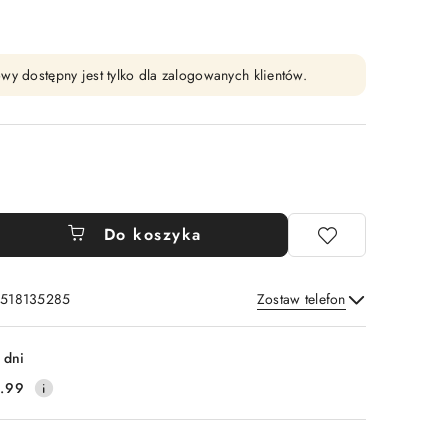
wy dostępny jest tylko dla zalogowanych klientów.
Do koszyka
: 518135285
Zostaw telefon
Wyślij
 dni
.99