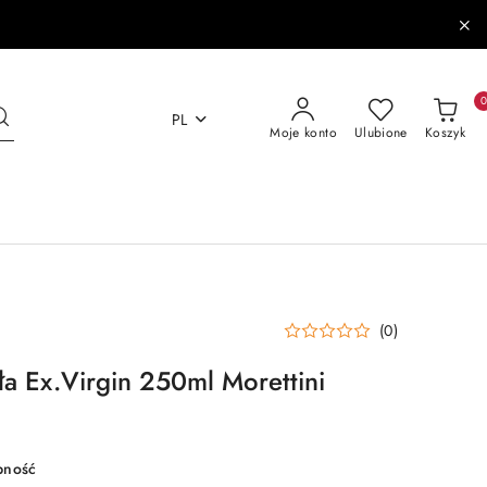
PL
Moje konto
Ulubione
Koszyk
(0)
ała Ex.Virgin 250ml Morettini
pność