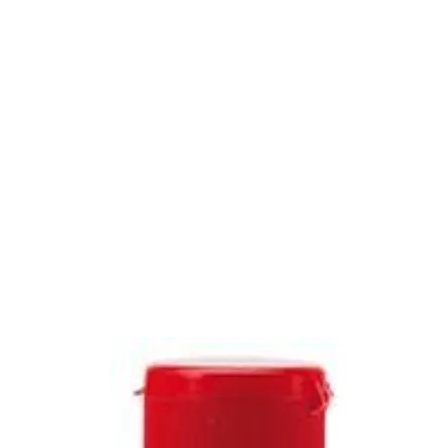
statusie:
statusie: