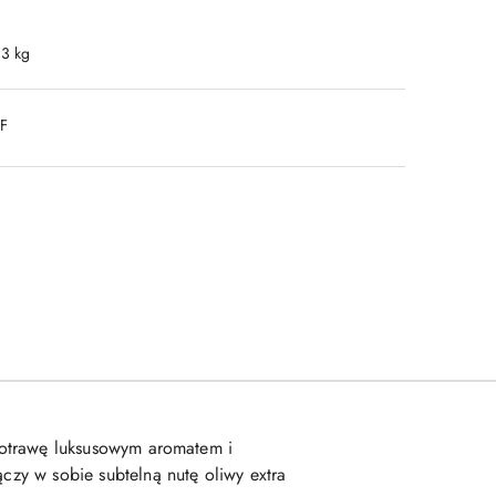
.3 kg
DF
 potrawę luksusowym aromatem i
ączy w sobie subtelną nutę oliwy extra