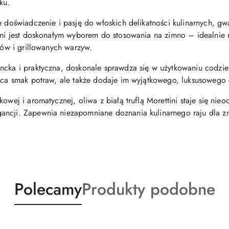
ku.
e doświadczenie i pasję do włoskich delikatności kulinarnych, gw
tini jest doskonałym wyborem do stosowania na zimno – idealnie 
erów i grillowanych warzyw.
ncka i praktyczna, doskonale sprawdza się w użytkowaniu codzien
gaca smak potraw, ale także dodaje im wyjątkowego, luksusowego 
kowej i aromatycznej, oliwa z białą truflą Morettini staje się n
ancji. Zapewnia niezapomniane doznania kulinarnego raju dla z
Produkty
Produkty
Polecamy
Produkty podobne
o
o