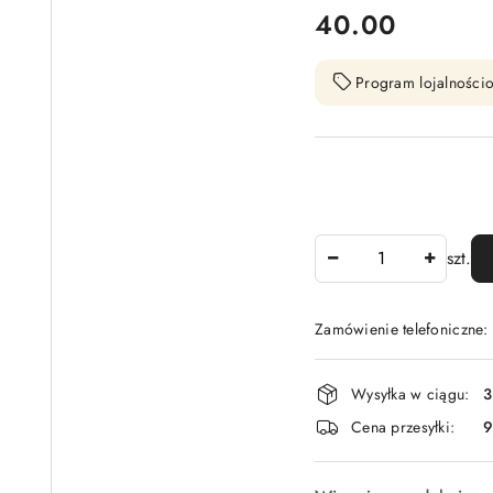
cena:
40.00
Program lojalnościo
Ilość
szt.
Zamówienie telefoniczne
Dostępność
Wysyłka w ciągu:
3
i
Cena przesyłki:
9
dostawa