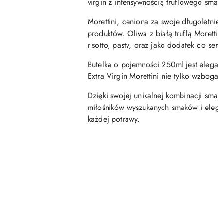
virgin z intensywnością truflowego sma
Morettini, ceniona za swoje długoletni
produktów. Oliwa z białą truflą Moret
risotto, pasty, oraz jako dodatek do s
Butelka o pojemności 250ml jest elega
Extra Virgin Morettini nie tylko wzbo
Dzięki swojej unikalnej kombinacji sma
miłośników wyszukanych smaków i eleg
każdej potrawy.
Pomiń karuzelę produktów