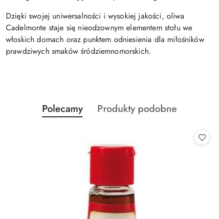
Dzięki swojej uniwersalności i wysokiej jakości, oliwa
Cadelmonte staje się nieodzownym elementem stołu we
włoskich domach oraz punktem odniesienia dla miłośników
prawdziwych smaków śródziemnomorskich.
Produkty
Produkty
Polecamy
Produkty podobne
Pomiń karuzelę produktów
o
o
statusie:
statusie: