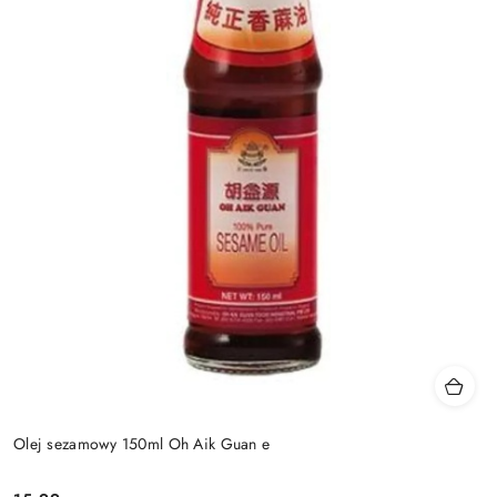
Olej sezamowy 150ml Oh Aik Guan e