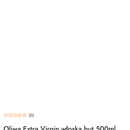
(0)
Oliwa Extra Virgin włoska but.500ml