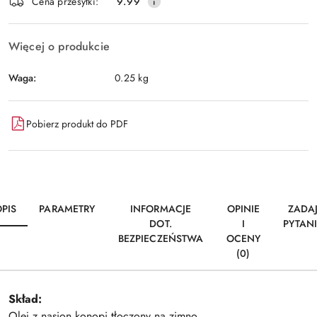
Wyślij
Cena przesyłki:
9.99
dostawa
Więcej o produkcie
Waga:
0.25 kg
Pobierz produkt do PDF
PIS
PARAMETRY
INFORMACJE
OPINIE
ZADA
DOT.
I
PYTAN
BEZPIECZEŃSTWA
OCENY
(0)
Skład:
Olej z nasion konopi tłoczony na zimno.