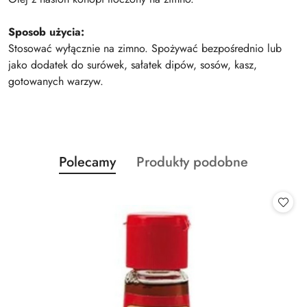
Sposob użycia:
Stosować wyłącznie na zimno. Spożywać bezpośrednio lub
jako dodatek do surówek, sałatek dipów, sosów, kasz,
gotowanych warzyw.
Produkty
Produkty
Polecamy
Produkty podobne
Pomiń karuzelę produktów
o
o
statusie:
statusie: