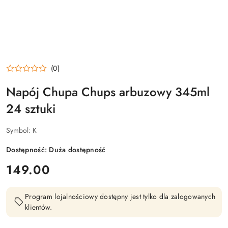
(0)
Napój Chupa Chups arbuzowy 345ml
24 sztuki
Symbol:
K
Dostępność:
Duża dostępność
cena:
149.00
Program lojalnościowy dostępny jest tylko dla zalogowanych
klientów.