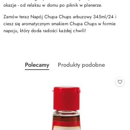
okazje - od relaksu w domu po piknik w plenerze.
Zamów teraz Napój Chupa Chups arbuzowy 345ml/24 i
ciesz się aromatycznym smakiem Chupa Chups w formie
napoju, który doda radości każdej chwili!
Produkty
Produkty
Polecamy
Produkty podobne
Pomiń karuzelę produktów
o
o
statusie:
statusie: