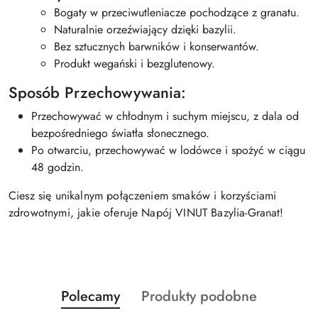
Bogaty w przeciwutleniacze pochodzące z granatu.
Naturalnie orzeźwiający dzięki bazylii.
Bez sztucznych barwników i konserwantów.
Produkt wegański i bezglutenowy.
Sposób Przechowywania:
Przechowywać w chłodnym i suchym miejscu, z dala od
bezpośredniego światła słonecznego.
Po otwarciu, przechowywać w lodówce i spożyć w ciągu
48 godzin.
Ciesz się unikalnym połączeniem smaków i korzyściami
zdrowotnymi, jakie oferuje Napój VINUT Bazylia-Granat!
Produkty
Produkty
Polecamy
Produkty podobne
Pomiń karuzelę produktów
o
o