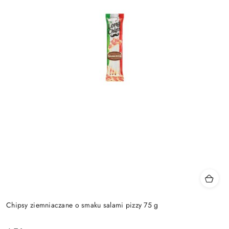
Chipsy ziemniaczane o smaku salami pizzy 75 g