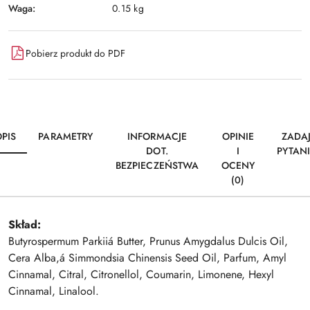
Waga:
0.15 kg
Pobierz produkt do PDF
PIS
PARAMETRY
INFORMACJE
OPINIE
ZADA
DOT.
I
PYTAN
BEZPIECZEŃSTWA
OCENY
(0)
Skład:
Butyrospermum Parkiiá Butter, Prunus Amygdalus Dulcis Oil,
Cera Alba,á Simmondsia Chinensis Seed Oil, Parfum, Amyl
Cinnamal, Citral, Citronellol, Coumarin, Limonene, Hexyl
Cinnamal, Linalool.