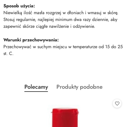
Sposob użycia:
Niewielką ilość masła rozgrzej w dłoniach i wmasuj w skórę.
Stosuj regularnie, najlepiej minimum dwa razy dziennie, aby
zapewnić skórze ciągłe nawilżenie i odżywienie.
Warunki przechowywania:
Przechowywać w suchym miejscu w temperaturze od 15 do 25
st. C.
Produkty
Produkty
Polecamy
Produkty podobne
Pomiń karuzelę produktów
o
o
statusie:
statusie: