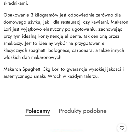
składnikami.
Opakowanie 3 kilogramów jest odpowiednie zarówno dla
domowego użytku, jak i dla restauracji czy kawiarni. Makaron
Lori jest wyjątkowo elastyczny po ugotowaniu, zachowując
przy tym idealną konsystencję al dente, tak cenioną przez
smakoszy. Jest to idealny wybór na przygotowanie
klasycznych spaghetti bolognese, carbonara, a także innych
włoskich dań makaronowych.
Makaron Spaghetti 3kg Lori to gwarancja wysokiej jakości i
autentycznego smaku Włoch w każdym talerzu.
Produkty
Produkty
Polecamy
Produkty podobne
Pomiń karuzelę produktów
o
o
statusie:
statusie: