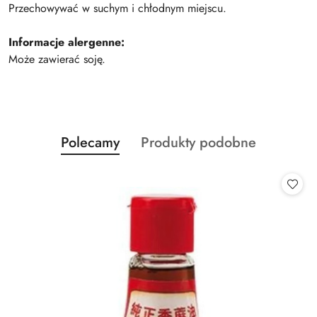
Przechowywać w suchym i chłodnym miejscu.
Informacje alergenne:
Może zawierać soję.
Produkty
Produkty
Polecamy
Produkty podobne
Pomiń karuzelę produktów
o
o
statusie:
statusie: