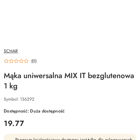
NAZWA
SCHAR
PRODUCENTA:
(0)
Mąka uniwersalna MIX IT bezglutenowa
1 kg
Symbol:
136292
Dostępność:
Duża dostępność
cena:
19.77
Program lojalnościowy dostępny jest tylko dla zalogowanych