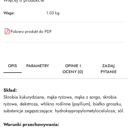
Więcej o produkcie
Waga:
1.03 kg
Pobierz produkt do PDF
OPIS
PARAMETRY
OPINIE I
ZADAJ
OCENY (0)
PYTANIE
Skład:
Skrobia kukurydziana, mąka ryżowa, mąka z sorgo, skrobia
ryżowa, dekstroza, włókno roślinne (psyllium), białko groszku,
substancje zagęszczające: hydroksypropylometyloceluloza; sól.
Warunki przechowywania: