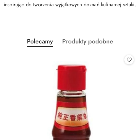
inspirując do tworzenia wyjątkowych doznań kulinarnej sztuki.
Produkty
Produkty
Polecamy
Produkty podobne
Pomiń karuzelę produktów
o
o
statusie:
statusie: