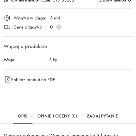
Zamówienie telefoniczne: 518135285
Zostaw telefon
Dostępność
Wysyłka w ciągu:
3 dni
i
Wyślij
Cena przesyłki:
0
dostawa
Więcej o produkcie
Waga:
3 kg
Pobierz produkt do PDF
OPIS
OPINIE I OCENY (0)
ZADAJ PYTANIE
Majonez dekoracyjny Winiary o pojemności 3 litrów to