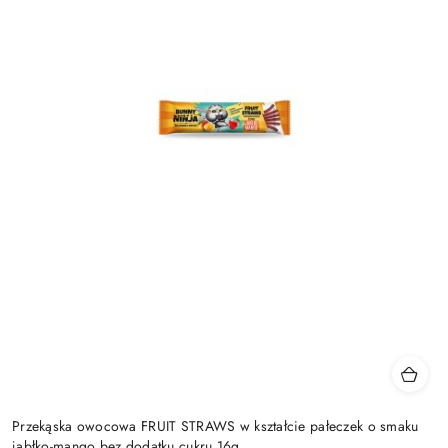
Przekąska owocowa FRUIT STRAWS w kształcie pałeczek o smaku
jabłko-mango bez dodatku cukru 16g