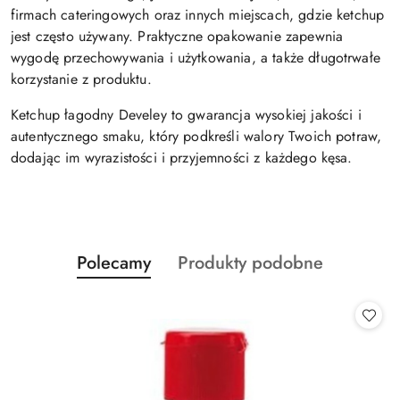
firmach cateringowych oraz innych miejscach, gdzie ketchup
jest często używany. Praktyczne opakowanie zapewnia
wygodę przechowywania i użytkowania, a także długotrwałe
korzystanie z produktu.
Ketchup łagodny Develey to gwarancja wysokiej jakości i
autentycznego smaku, który podkreśli walory Twoich potraw,
dodając im wyrazistości i przyjemności z każdego kęsa.
Produkty
Produkty
Polecamy
Produkty podobne
Pomiń karuzelę produktów
o
o
statusie:
statusie: