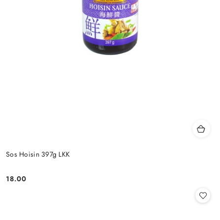
Sos Hoisin 397g LKK
18.00
Cena: