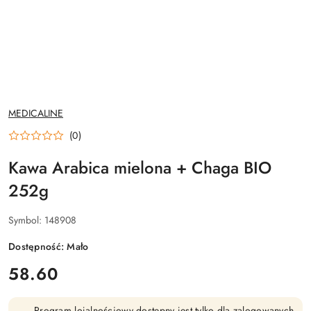
NAZWA
MEDICALINE
PRODUCENTA:
(0)
Kawa Arabica mielona + Chaga BIO
252g
Symbol:
148908
Dostępność:
Mało
cena:
58.60
Program lojalnościowy dostępny jest tylko dla zalogowanych