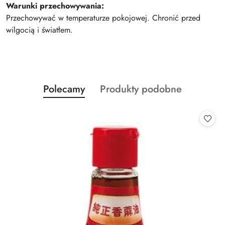
Warunki przechowywania:
Przechowywać w temperaturze pokojowej. Chronić przed
wilgocią i światłem.
Produkty
Produkty
Polecamy
Produkty podobne
Pomiń karuzelę produktów
o
o
statusie:
statusie: