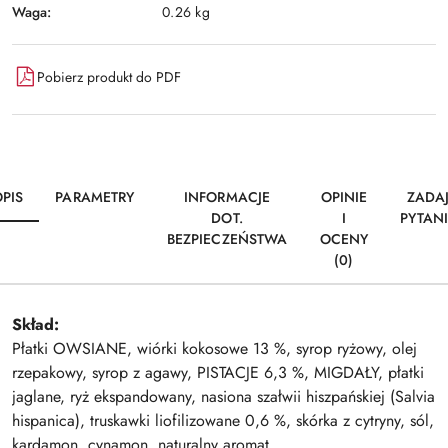
Waga:
0.26 kg
Pobierz produkt do PDF
PIS
PARAMETRY
INFORMACJE
OPINIE
ZADA
DOT.
I
PYTAN
BEZPIECZEŃSTWA
OCENY
(0)
Skład:
Płatki OWSIANE, wiórki kokosowe 13 %, syrop ryżowy, olej
rzepakowy, syrop z agawy, PISTACJE 6,3 %, MIGDAŁY, płatki
jaglane, ryż ekspandowany, nasiona szałwii hiszpańskiej (Salvia
hispanica), truskawki liofilizowane 0,6 %, skórka z cytryny, sól,
kardamon, cynamon, naturalny aromat.