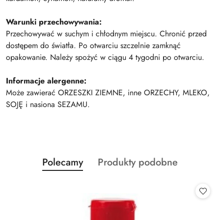
Warunki przechowywania:
Przechowywać w suchym i chłodnym miejscu. Chronić przed
dostępem do światła. Po otwarciu szczelnie zamknąć
opakowanie. Należy spożyć w ciągu 4 tygodni po otwarciu.
Informacje alergenne:
Może zawierać ORZESZKI ZIEMNE, inne ORZECHY, MLEKO,
SOJĘ i nasiona SEZAMU.
Produkty
Produkty
Polecamy
Produkty podobne
Pomiń karuzelę produktów
o
o
statusie:
statusie: