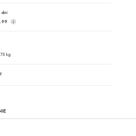
Wyślij
 dni
.99
.75 kg
DF
NIE