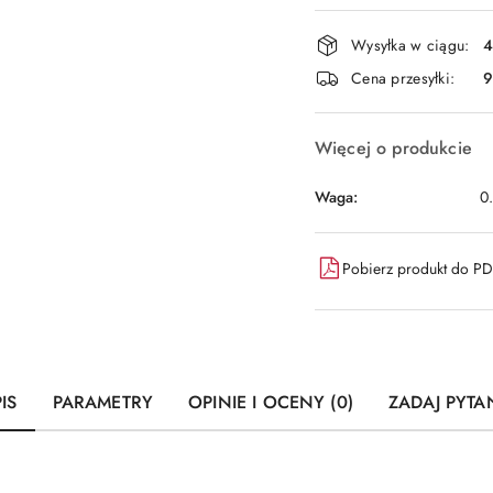
Dostępność
Wysyłka w ciągu:
4
i
Cena przesyłki:
9
dostawa
Więcej o produkcie
Waga:
0
Pobierz produkt do P
IS
PARAMETRY
OPINIE I OCENY (0)
ZADAJ PYTA