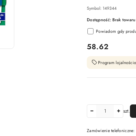
Symbol:
149344
Dostępność:
Brak towaru
Powiadom gdy produk
cena:
58.62
Program lojalnościo
Ilość
szt.
Zamówienie telefoniczne