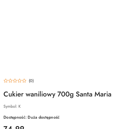
(0)
Cukier waniliowy 700g Santa Maria
Symbol:
K
Dostępność:
Duża dostępność
cena:
74.99